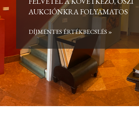
UNIVERZUMMAL | NYÁRI KIÁLL
LÁTOGATHATÓ AUGUSZTUS 16-IG
BŐVEBBEN »