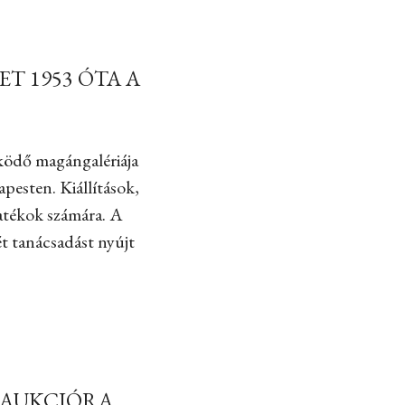
T 1953 ÓTA A
ködő magángalériája
pesten. Kiállítások,
yatékok számára. A
ét tanácsadást nyújt
 AUKCIÓRA