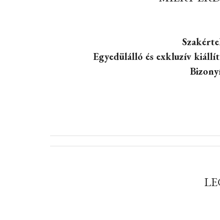
Szakérte
Egyedülálló és exkluzív kiállí
Bizony
LE