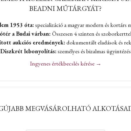
BEADNI MŰTÁRGYÁT?
lem 1953 óta:
specializáció a magyar modern és kortárs 
tótér a Budai várban:
Összesen 4 szinten és szoborkertte
ított aukciós eredmények:
dokumentált eladások és re
Diszkrét lebonyolítás:
személyes és bizalmas ügyintézés
Ingyenes értékbecslés kérése →
GÚJABB MEGVÁSÁROLHATÓ ALKOTÁSA