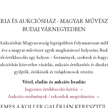
RIA ÉS AUKCIÓSHÁZ - MAGYAR MŰVÉSZE
BUDAI VÁRNEGYEDBEN
s Aukciósház Magyarország legrégebben folyamatosan mű
 éve a magyar művészet egyik meghatározó helyszíne Buda
tői értékbecslés egy helyen – festmények, szobrok és hag
ukciósház közvetlen vásárlás, aukciós értékesítés és diszkr
gyűjtők, örökösök és tulajdonosok részére.
Vétel, eladás és aukciós beadás:
Ingyenes értékbecslés kérése →
Aukciós eredmények / rekordok megtekintése →
DEMES A KOLLER GALÉRIÁN KERESZTÜL