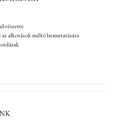
művészetre
l az alkotások méltó bemutatására
kordárak
INK