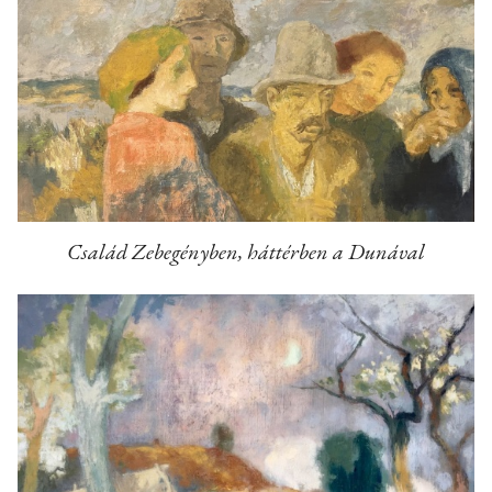
Család Zebegényben, háttérben a Dunával