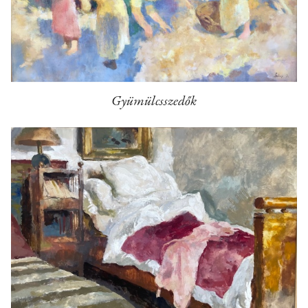
Gyümülcsszedők