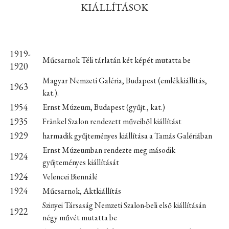
KIÁLLÍTÁSOK
1919-
Műcsarnok Téli tárlatán két képét mutatta be
1920
Magyar Nemzeti Galéria, Budapest (emlékkiállítás,
1963
kat.).
1954
Ernst Múzeum, Budapest (gyűjt., kat.)
1935
Fränkel Szalon rendezett műveiből kiállítást
1929
harmadik gyűjteményes kiállítása a Tamás Galériában
Ernst Múzeumban rendezte meg második
1924
gyűjteményes kiállítását
1924
Velencei Biennálé
1924
Műcsarnok, Aktkiállítás
Szinyei Társaság Nemzeti Szalon-beli első kiállításán
1922
négy művét mutatta be