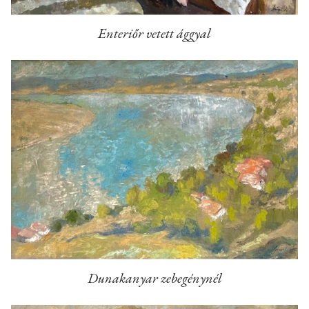
Enteriőr vetett ággyal
Dunakanyar zebegénynél