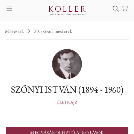
Keresés
Művészek
20. századi mesterek
SZOLGÁLTATÁSAINK
MŰVÉSZEINK
ALKOTÁSOK
AUKCIÓ
KIÁLLÍTÁSAINK
SZŐNYI ISTVÁN (1894 - 1960)
HÍREINK
RÓLUNK
ÉLETRAJZ
EN
DE
MEGVÁSÁROLHATÓ ALKOTÁSOK