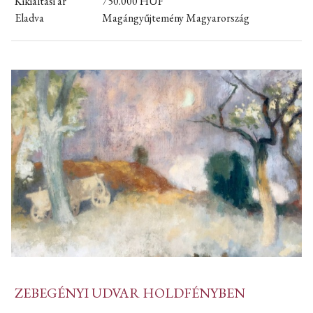
Kikiáltási ár
750.000
HUF
Eladva
Magángyűjtemény Magyarország
ZEBEGÉNYI UDVAR HOLDFÉNYBEN