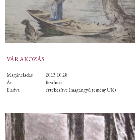
VÁRAKOZÁS
Magáneladás
2013.10.28.
Ár
Bizalmas
Eladva
értékesítve (magángyűjtemény UK)