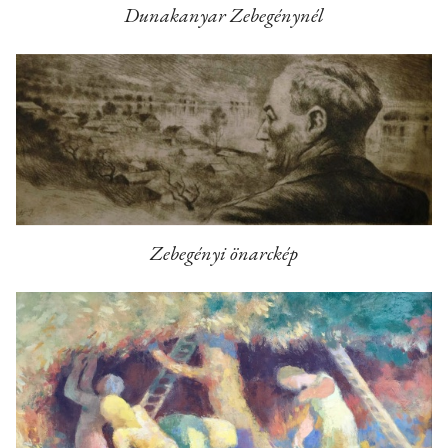
Dunakanyar Zebegénynél
Zebegényi önarckép