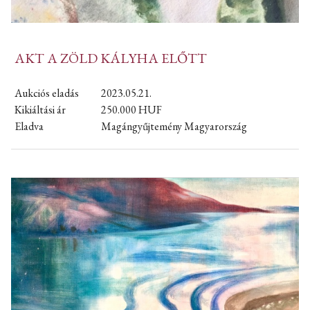
AKT A ZÖLD KÁLYHA ELŐTT
Aukciós eladás
2023.05.21.
Kikiáltási ár
250.000
HUF
Eladva
Magángyűjtemény Magyarország