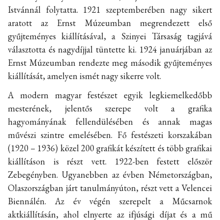
Istvánnál folytatta. 1921 szeptemberében nagy sikert
aratott az Ernst Múzeumban megrendezett első
gyűjteményes kiállításával, a Szinyei Társaság tagjává
választotta és nagydíjjal tüntette ki. 1924 januárjában az
Ernst Múzeumban rendezte meg második gyűjteményes
kiállítását, amelyen ismét nagy sikerre volt.
A modern magyar festészet egyik legkiemelkedőbb
mesterének, jelentős szerepe volt a grafika
hagyományának fellendülésében és annak magas
művészi szintre emelésében. Fő festészeti korszakában
(1920 – 1936) közel 200 grafikát készített és több grafikai
kiállításon is részt vett. 1922-ben festett először
Zebegényben. Ugyanebben az évben Németországban,
Olaszországban járt tanulmányúton, részt vett a Velencei
Biennálén. Az év végén szerepelt a Műcsarnok
aktkiállításán, ahol elnyerte az ifjúsági díjat és a mű