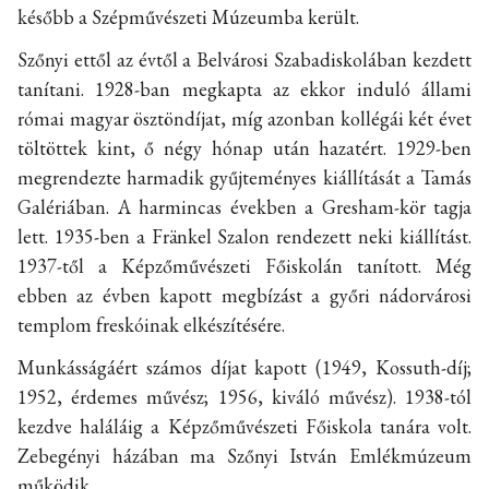
később a Szépművészeti Múzeumba került.
Szőnyi ettől az évtől a Belvárosi Szabadiskolában kezdett
tanítani. 1928-ban megkapta az ekkor induló állami
római magyar ösztöndíjat, míg azonban kollégái két évet
töltöttek kint, ő négy hónap után hazatért. 1929-ben
megrendezte harmadik gyűjteményes kiállítását a Tamás
Galériában. A harmincas években a Gresham-kör tagja
lett. 1935-ben a Fränkel Szalon rendezett neki kiállítást.
1937-től a Képzőművészeti Főiskolán tanított. Még
ebben az évben kapott megbízást a győri nádorvárosi
templom freskóinak elkészítésére.
Munkásságáért számos díjat kapott (1949, Kossuth-díj;
1952, érdemes művész; 1956, kiváló művész). 1938-tól
kezdve haláláig a Képzőművészeti Főiskola tanára volt.
Zebegényi házában ma Szőnyi István Emlékmúzeum
működik.