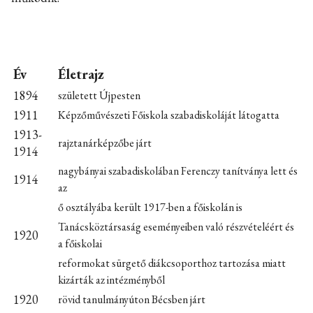
Év
Életrajz
1894
született Újpesten
1911
Képzőművészeti Főiskola szabadiskoláját látogatta
1913-
rajztanárképzőbe járt
1914
nagybányai szabadiskolában Ferenczy tanítványa lett és
1914
az
ő osztályába került 1917-ben a főiskolán is
Tanácsköztársaság eseményeiben való részvételéért és
1920
a főiskolai
reformokat sürgető diákcsoporthoz tartozása miatt
kizárták az intézményből
1920
rövid tanulmányúton Bécsben járt