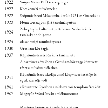
1922
Szinyei Merse Pál Társaság tagja
1922
Kecskeméti művésztelep
1922
Szépművészeti Múzeumba került 1921-es Önarcképe
1922
Németországban járt tanulmányúton
Zebegénybe költözött, a Belvárosi Szabadiskola
1924
tanáraként dolgozot
1924
olaszországi tanulmányutat
1930
Gresham-kör tagja
1937
Képzőművészeti Főiskola tanára lett
A harmincas években a Gresham-kör tagjaként vett
részt a művészeti életben
Képzőművészet iskolája című könyv szerkesztője és
1941
egyik szerzője volt
1941
elkészítette Győrben a nádorvárosi templom freskóit
1967
Megnyílt Szőnyi István emlékmúzeuma
Mesterei: Ferenczy Károly, Réti István.