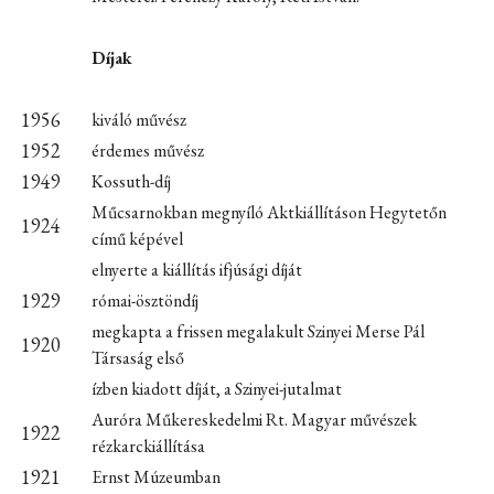
Díjak
1956
kiváló művész
1952
érdemes művész
1949
Kossuth-díj
Műcsarnokban megnyíló Aktkiállításon Hegytetőn
1924
című képével
elnyerte a kiállítás ifjúsági díját
1929
római-ösztöndíj
megkapta a frissen megalakult Szinyei Merse Pál
1920
Társaság első
ízben kiadott díját, a Szinyei-jutalmat
Auróra Műkereskedelmi Rt. Magyar művészek
1922
rézkarckiállítása
1921
Ernst Múzeumban