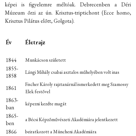
képei is figyelemre méltóak. Debrecenben a Déri
Múzeum őrzi az ún. Krisztus-triptichont (Ecce homo,
Krisztus Pilátus előtt, Golgota).
Év
Életrajz
1844
Munkácson született
1855-
Lángi Mihály csabai asztalos műhelyében volt inas
1858
Fischer Károly rajztanárnál ismerkedett meg Szamossy
1861
Elek festővel
1863-
képezni kezdte magát
ban
1865-
a Bécsi Képzőművészeti Akadémiára jelentkezett
ben
1866
beiratkozott a Müncheni Akadémiára