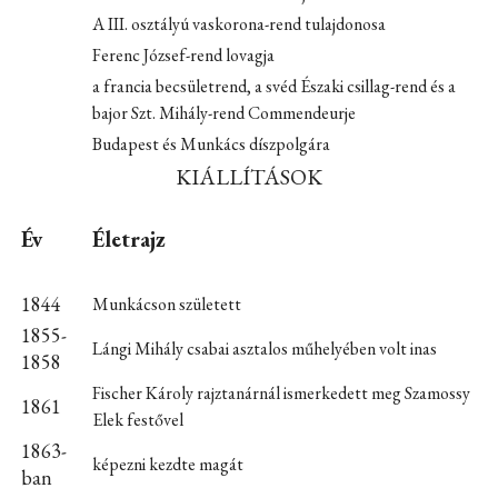
A III. osztályú vaskorona-rend tulajdonosa
Ferenc József-rend lovagja
a francia becsületrend, a svéd Északi csillag-rend és a
bajor Szt. Mihály-rend Commendeurje
Budapest és Munkács díszpolgára
KIÁLLÍTÁSOK
Év
Életrajz
1844
Munkácson született
1855-
Lángi Mihály csabai asztalos műhelyében volt inas
1858
Fischer Károly rajztanárnál ismerkedett meg Szamossy
1861
Elek festővel
1863-
képezni kezdte magát
ban