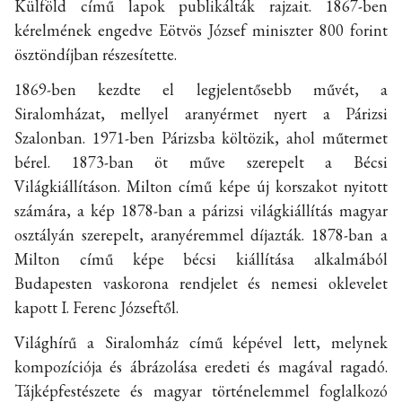
Külföld című lapok publikálták rajzait. 1867-ben
kérelmének engedve Eötvös József miniszter 800 forint
ösztöndíjban részesítette.
1869-ben kezdte el legjelentősebb művét, a
Siralomházat, mellyel aranyérmet nyert a Párizsi
Szalonban. 1971-ben Párizsba költözik, ahol műtermet
bérel. 1873-ban öt műve szerepelt a Bécsi
Világkiállításon. Milton című képe új korszakot nyitott
számára, a kép 1878-ban a párizsi világkiállítás magyar
osztályán szerepelt, aranyéremmel díjazták. 1878-ban a
Milton című képe bécsi kiállítása alkalmából
Budapesten vaskorona rendjelet és nemesi oklevelet
kapott I. Ferenc Józseftől.
Világhírű a Siralomház című képével lett, melynek
kompozíciója és ábrázolása eredeti és magával ragadó.
Tájképfestészete és magyar történelemmel foglalkozó