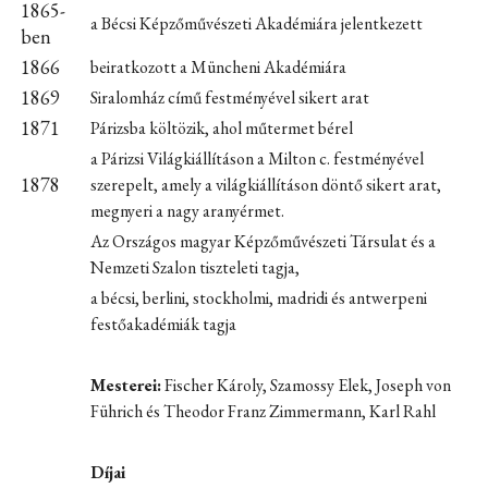
1865-
a Bécsi Képzőművészeti Akadémiára jelentkezett
ben
1866
beiratkozott a Müncheni Akadémiára
1869
Siralomház című festményével sikert arat
1871
Párizsba költözik, ahol műtermet bérel
a Párizsi Világkiállításon a Milton c. festményével
1878
szerepelt, amely a világkiállításon döntő sikert arat,
megnyeri a nagy aranyérmet.
Az Országos magyar Képzőművészeti Társulat és a
Nemzeti Szalon tiszteleti tagja,
a bécsi, berlini, stockholmi, madridi és antwerpeni
festőakadémiák tagja
Mesterei:
Fischer Károly, Szamossy Elek, Joseph von
Führich és Theodor Franz Zimmermann, Karl Rahl
Díjai