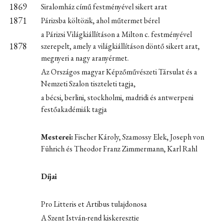
1869
Siralomház című festményével sikert arat
1871
Párizsba költözik, ahol műtermet bérel
a Párizsi Világkiállításon a Milton c. festményével
1878
szerepelt, amely a világkiállításon döntő sikert arat,
megnyeri a nagy aranyérmet.
Az Országos magyar Képzőművészeti Társulat és a
Nemzeti Szalon tiszteleti tagja,
a bécsi, berlini, stockholmi, madridi és antwerpeni
festőakadémiák tagja
Mesterei:
Fischer Károly, Szamossy Elek, Joseph von
Führich és Theodor Franz Zimmermann, Karl Rahl
Díjai
Pro Litteris et Artibus tulajdonosa
A Szent István-rend kiskeresztje