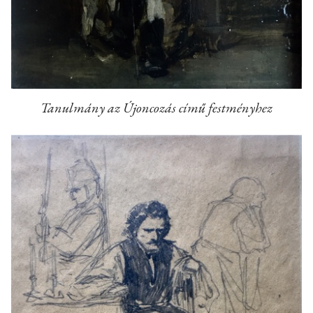
Tanulmány az Újoncozás című festményhez