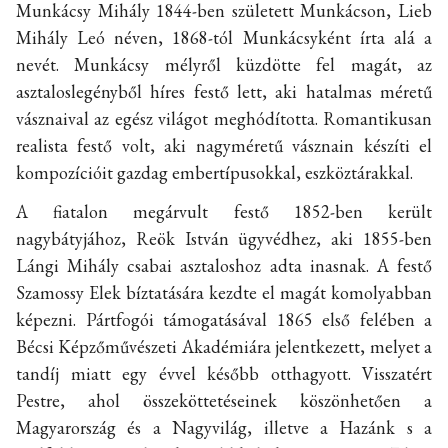
Munkácsy Mihály 1844-ben született Munkácson, Lieb
Mihály Leó néven, 1868-tól Munkácsyként írta alá a
nevét. Munkácsy mélyről küzdötte fel magát, az
asztaloslegényből híres festő lett, aki hatalmas méretű
vásznaival az egész világot meghódította. Romantikusan
realista festő volt, aki nagyméretű vásznain készíti el
kompozícióit gazdag embertípusokkal, eszköztárakkal.
A fiatalon megárvult festő 1852-ben került
nagybátyjához, Reök István ügyvédhez, aki 1855-ben
Lángi Mihály csabai asztaloshoz adta inasnak. A festő
Szamossy Elek bíztatására kezdte el magát komolyabban
képezni. Pártfogói támogatásával 1865 első felében a
Bécsi Képzőművészeti Akadémiára jelentkezett, melyet a
tandíj miatt egy évvel később otthagyott. Visszatért
Pestre, ahol összeköttetéseinek köszönhetően a
Magyarország és a Nagyvilág, illetve a Hazánk s a