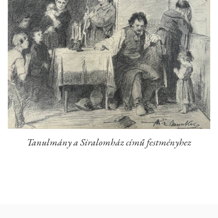
Tanulmány a Siralomház című festményhez