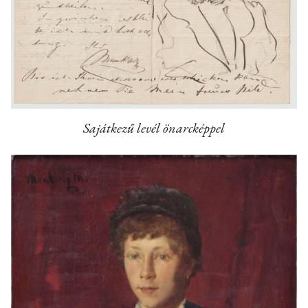
Sajátkezű levél önarcképpel