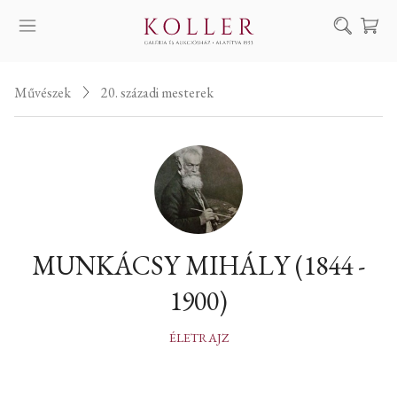
Keresés
Művészek
20. századi mesterek
SZOLGÁLTATÁSAINK
MŰVÉSZEINK
ALKOTÁSOK
AUKCIÓ
KIÁLLÍTÁSAINK
MUNKÁCSY MIHÁLY (1844 -
HÍREINK
1900)
RÓLUNK
EN
DE
ÉLETRAJZ