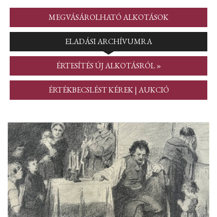
MEGVÁSÁROLHATÓ ALKOTÁSOK
ELADÁSI ARCHÍVUMRA
ÉRTESÍTÉS ÚJ ALKOTÁSRÓL »
ÉRTÉKBECSLÉST KÉREK | AUKCIÓ