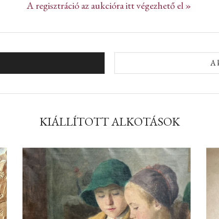
A regisztráció az aukcióra itt végezhető el »
A k
KIÁLLÍTOTT ALKOTÁSOK