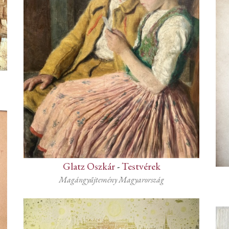
Glatz Oszkár
-
Testvérek
Magángyűjtemény Magyarország