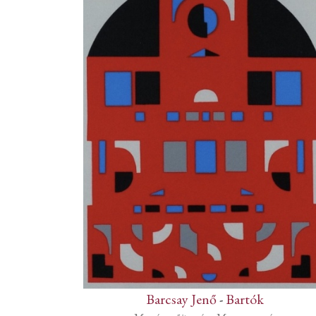
Barcsay Jenő
-
Bartók