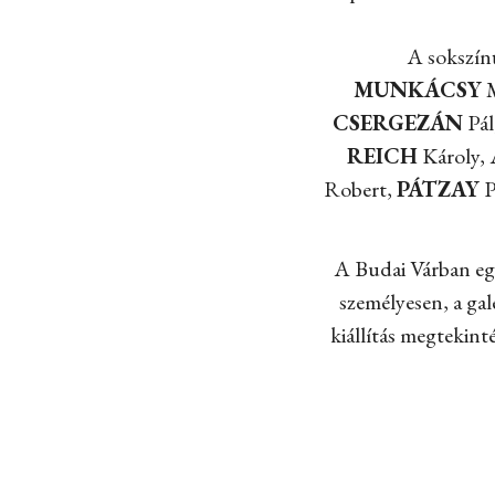
A sokszínű
MUNKÁCSY
M
CSERGEZÁN
Pál
REICH
Károly,
Robert,
PÁTZAY
P
A Budai Várban egy
személyesen, a galé
kiállítás megtekint