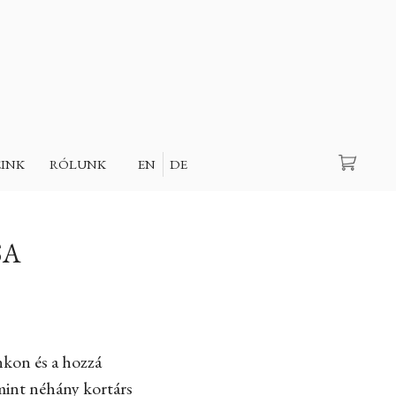
Keresés
EINK
RÓLUNK
EN
DE
SA
nkon és a hozzá
amint néhány kortárs