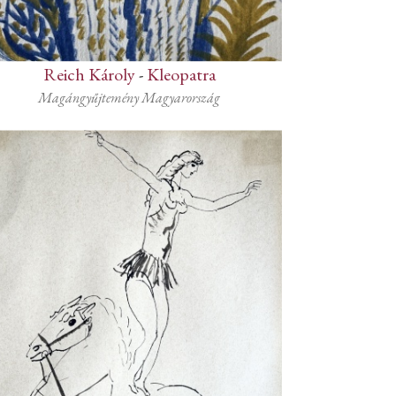
Reich Károly
-
Kleopatra
Magángyűjtemény Magyarország