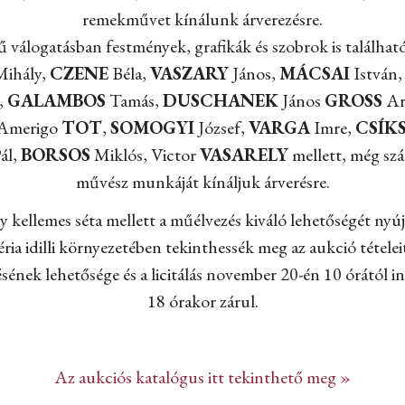
remekművet kínálunk árverezésre.
 válogatásban festmények, grafikák és szobrok is találhat
ihály,
CZENE
Béla,
VASZARY
János,
MÁCSAI
István
,
GALAMBOS
Tamás,
DUSCHANEK
János
GROSS
Ar
 Amerigo
TOT
,
SOMOGYI
József,
VARGA
Imre,
CSÍK
ál,
BORSOS
Miklós, Victor
VASARELY
mellett, még sz
művész munkáját kínáljuk árverésre.
 kellemes séta mellett a műélvezés kiváló lehetőségét nyúj
ria idilli környezetében tekinthessék meg az aukció tételeit 
ésének lehetősége és a licitálás november 20-én 10 órától 
18 órakor zárul.
Az aukciós katalógus itt tekinthető meg »