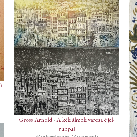
t
n
Gross Arnold
-
A kék álmok városa éjjel-
nappal
Magángyűjtemény Magyarország