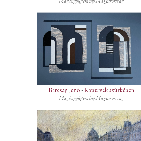
Magángyűjtemény Magyarország
Barcsay Jenő
-
Kapuívek szürkében
Magángyűjtemény Magyarország