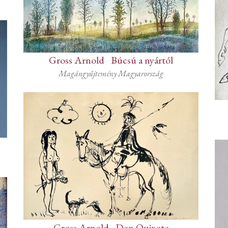
Gross Arnold
-
Búcsú a nyártól
Magángyűjtemény Magyarország
Gross Arnold
-
Don Quixote