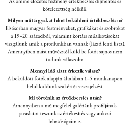
Az online előzetes festmény értékbecslés díjmentes és
kötelezettség nélküli.
Milyen műtárgyakat lehet beküldeni értékbecslésre?
Elsősorban magyar festményeket, grafikákat és szobrokat
a 19–20. századból, valamint kortárs műalkotásokat
vizsgálunk amik a profilunkban vannak (lázsd lenti lista).
Amennyiben mást művésztől küld be fotót sajnos nem
tudunk válaszolni.
Mennyi idő alatt érkezik válasz?
A beküldött fotók alapján általában 1–5 munkanapon
belül küldünk szakértői visszajelzést.
Mi történik az értékbecslés után?
Amennyiben a mű megfelel galériánk profiljának,
javaslatot teszünk az értékesítés vagy aukció
lehetőségeire is.