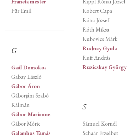
Francia mester
Rippl Rónai József
Für Emil
Robert Capa
Róna József
Róth Miksa
Rubovics Márk
Rudnay Gyula
G
Ruff András
Ruzicskay György
Gaál Domokos
Gabay László
Gábor Áron
Gáborjáni Szabó
Kálmán
S
Gábor Marianne
Gábor Móric
Sámuel Kornél
Galambos Tamás
Schaár Erzsébet