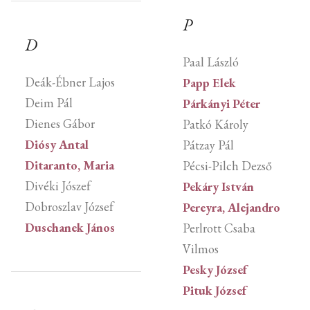
P
D
Paal László
Deák-Ébner Lajos
Papp Elek
Deim Pál
Párkányi Péter
Dienes Gábor
Patkó Károly
Diósy Antal
Pátzay Pál
Ditaranto, Maria
Pécsi-Pilch Dezső
Divéki Jószef
Pekáry István
Dobroszlav József
Pereyra, Alejandro
Duschanek János
Perlrott Csaba
Vilmos
Pesky József
Pituk József