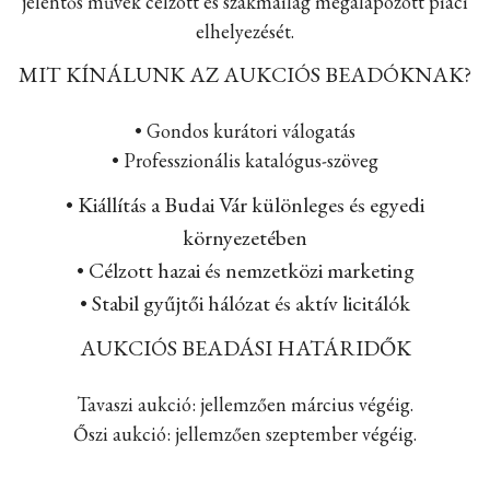
jelentős művek célzott és szakmailag megalapozott piaci
elhelyezését.
MIT KÍNÁLUNK AZ AUKCIÓS BEADÓKNAK?
• Gondos kurátori válogatás
• Professzionális katalógus-szöveg
• Kiállítás a Budai Vár különleges és egyedi
környezetében
• Célzott hazai és nemzetközi marketing
• Stabil gyűjtői hálózat és aktív licitálók
AUKCIÓS BEADÁSI HATÁRIDŐK
Tavaszi aukció: jellemzően március végéig.
Őszi aukció: jellemzően szeptember végéig.