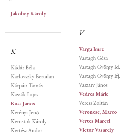
Jakobey Károly
V
Varga Imre
K
Vastagh Géza
Vastagh György Id.
Kádár Béla
Vastagh György Ifj.
Karlovszky Bertalan
Vaszary János
Kárpáti Tamás
Vedres Márk
Kassák Lajos
Veress Zoltán
Kass János
Veronese, Marco
Kerényi Jenő
Vertes Marcel
Kernstok Károly
Victor Vasarely
Kertész Andor