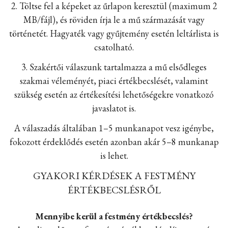
2. Töltse fel a képeket az űrlapon keresztül (maximum 2
MB/fájl), és röviden írja le a mű származását vagy
történetét. Hagyaték vagy gyűjtemény esetén leltárlista is
csatolható.
3. Szakértői válaszunk tartalmazza a mű elsődleges
szakmai véleményét, piaci értékbecslését, valamint
szükség esetén az értékesítési lehetőségekre vonatkozó
javaslatot is.
A válaszadás általában 1–5 munkanapot vesz igénybe,
fokozott érdeklődés esetén azonban akár 5–8 munkanap
is lehet.
GYAKORI KÉRDÉSEK A FESTMÉNY
ÉRTÉKBECSLÉSRŐL
Mennyibe kerül a festmény értékbecslés?