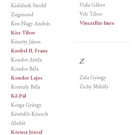
Vida Gábor
Kisfaludi Strobl
Vilt Tibor
Zsigmond
Vinczellér Imre
Kiss Nagy András
Kiss Tibor
Kmetty János
Knebel II, Franz
Kondor Attila
Z
Kondor Béla
Zala György
Kondor Lajos
Zichy Mihály
Kontuly Béla
Kő Pál
Korga György
Körösfői-Kriesch
Aladár
Kórusz József