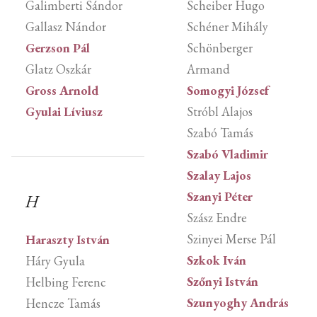
Galimberti Sándor
Scheiber Hugo
Gallasz Nándor
Schéner Mihály
Gerzson Pál
Schönberger
Glatz Oszkár
Armand
Gross Arnold
Somogyi József
Gyulai Líviusz
Stróbl Alajos
Szabó Tamás
Szabó Vladimir
Szalay Lajos
Szanyi Péter
H
Szász Endre
Szinyei Merse Pál
Haraszty István
Szkok Iván
Háry Gyula
Szőnyi István
Helbing Ferenc
Szunyoghy András
Hencze Tamás