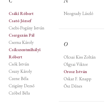
C
N
Csáki Róbert
Neogrady László
Csató József
Csebi-Pogány István
Csergezán Pál
Cserna Károly
O
Csíkszentmihályi
Róbert
Olcsai Kiss Zoltán
Csók István
Olgyai Viktor
Csuzy Károly
Orosz István
Czene Béla
Oskar F. Knapp
Czigány Dezső
Ősz Dénes
Czóbel Béla