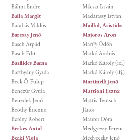
Bálint Endre
Mácsai István
Balla Margit
Madarassy István
Barabás Miklós
Maillol, Aristide
Barcsay Jenő
Majoros Áron
Basch Árpád
Márffy Ödön
Basch Edit
Markó András
Basilides Barna
Markó Károly (id.)
Batthyány Gyula
Markó Károly (ifj.)
Beck Ö. Fülöp
Martinelli Jenő
Benczúr Gyula
Mattioni Eszter
Benedek Jenő
Mattis Teutsch
Beöthy Étienne
János
Berény Robert
Maurer Dóra
Berkes Antal
Medgyessy Ferenc
Berki Viola
Medveczky Jenő