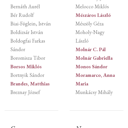
Bernáth Aurél
Melocco Miklós
Bér Rudolf
Mészáros László
Biai-Föglein, István
Mészöly Géza
Boldizsár István
Moholy-Nagy
Boldogfai Farkas
László
Sándor
Molnár C. Pál
Boromisza Tibor
Molnár Gabriella
Borsos Miklós
Monos Sándor
Bortnyik Sándor
Moramarco, Anna
Brandes, Matthias
Maria
Breznay József
Munkácsy Mihály