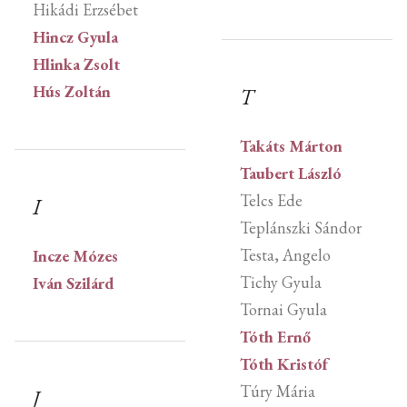
Hikádi Erzsébet
Hincz Gyula
Hlinka Zsolt
Hús Zoltán
T
Takáts Márton
Taubert László
Telcs Ede
I
Teplánszki Sándor
Testa, Angelo
Incze Mózes
Tichy Gyula
Iván Szilárd
Tornai Gyula
Tóth Ernő
Tóth Kristóf
Túry Mária
J