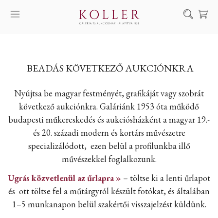
Keresés
SZOLGÁLTATÁSAINK
BEADÁS KÖVETKEZŐ AUKCIÓNKRA
MŰVÉSZEINK
ALKOTÁSOK
Nyújtsa be magyar festményét, grafikáját vagy szobrát
következő aukciónkra. Galáriánk 1953 óta működő
AUKCIÓ
budapesti műkereskedés és aukciósházként a magyar 19.-
KIÁLLÍTÁSAINK
és 20. századi modern és kortárs művészetre
HÍREINK
specializálódott, ezen belül a profilunkba illő
művészekkel foglalkozunk.
RÓLUNK
Ugrás közvetlenül az űrlapra »
– töltse ki a lenti űrlapot
EN
DE
és ott töltse fel a műtárgyról készült fotókat, és általában
1–5 munkanapon belül szakértői visszajelzést küldünk.