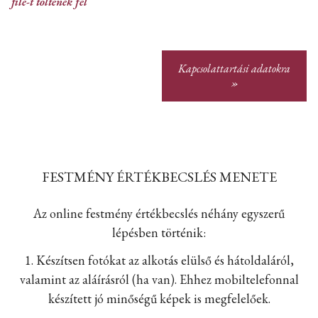
file-t töltenék fel
Kapcsolattartási adatokra
»
FESTMÉNY ÉRTÉKBECSLÉS MENETE
Az online festmény értékbecslés néhány egyszerű
lépésben történik:
1. Készítsen fotókat az alkotás elülső és hátoldaláról,
valamint az aláírásról (ha van). Ehhez mobiltelefonnal
készített jó minőségű képek is megfelelőek.