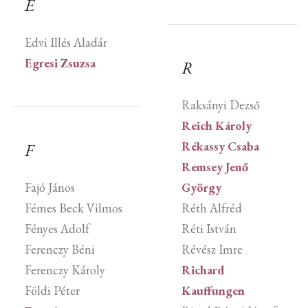
E
Edvi Illés Aladár
Egresi Zsuzsa
R
Raksányi Dezső
Reich Károly
Rékassy Csaba
F
Remsey Jenő
Fajó János
György
Fémes Beck Vilmos
Réth Alfréd
Fényes Adolf
Réti István
Ferenczy Béni
Révész Imre
Ferenczy Károly
Richard
Földi Péter
Kauffungen