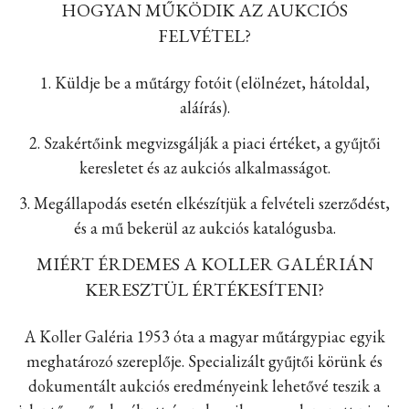
HOGYAN MŰKÖDIK AZ AUKCIÓS
FELVÉTEL?
1. Küldje be a műtárgy fotóit (elölnézet, hátoldal,
aláírás).
2. Szakértőink megvizsgálják a piaci értéket, a gyűjtői
keresletet és az aukciós alkalmasságot.
3. Megállapodás esetén elkészítjük a felvételi szerződést,
és a mű bekerül az aukciós katalógusba.
MIÉRT ÉRDEMES A KOLLER GALÉRIÁN
KERESZTÜL ÉRTÉKESÍTENI?
A Koller Galéria 1953 óta a magyar műtárgypiac egyik
meghatározó szereplője. Specializált gyűjtői körünk és
dokumentált aukciós eredményeink lehetővé teszik a