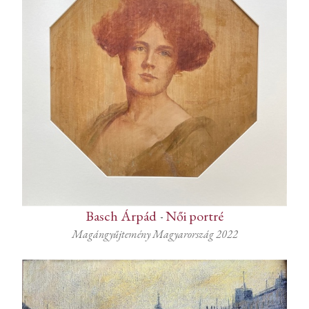
Basch Árpád
-
Női portré
Magángyűjtemény Magyarország 2022