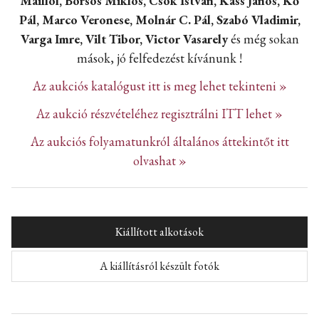
Maillol, Borsos Miklós, Csók István, Kass János, Kő
Pál, Marco Veronese, Molnár C. Pál, Szabó Vladimir,
Varga Imre, Vilt Tibor, Victor Vasarely
és még sokan
mások, jó felfedezést kívánunk !
Az aukciós katalógust itt is meg lehet tekinteni »
Az aukció részvételéhez regisztrálni ITT lehet »
Az aukciós folyamatunkról általános áttekintőt itt
olvashat »
Kiállított alkotások
A kiállításról készült fotók