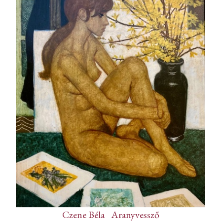
Czene Béla
-
Aranyvessző