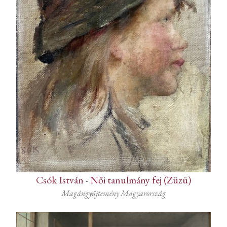
Csók István
-
Női tanulmány fej (Züzü)
Magángyűjtemény Magyarország