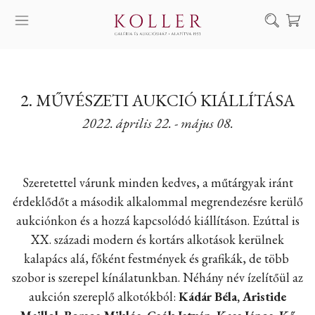
Keresés
SZOLGÁLTATÁSAINK
2. MŰVÉSZETI AUKCIÓ KIÁLLÍTÁSA
MŰVÉSZEINK
2022. április 22. - május 08.
ALKOTÁSOK
AUKCIÓ
KIÁLLÍTÁSAINK
Szeretettel várunk minden kedves, a műtárgyak iránt
érdeklődőt a második alkalommal megrendezésre kerülő
HÍREINK
aukciónkon és a hozzá kapcsolódó kiállításon. Ezúttal is
RÓLUNK
XX. századi modern és kortárs alkotások kerülnek
kalapács alá, főként festmények és grafikák, de több
EN
DE
szobor is szerepel kínálatunkban. Néhány név ízelítőül az
aukción szereplő alkotókból:
Kádár Béla, Aristide