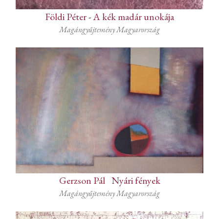
Földi Péter
-
A kék madár unokája
Magángyűjtemény Magyarország
Gerzson Pál
-
Nyári fények
Magángyűjtemény Magyarország