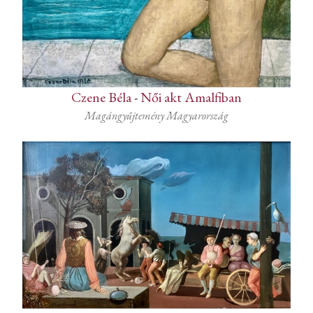
Czene Béla
-
Női akt Amalfiban
Magángyűjtemény Magyarország