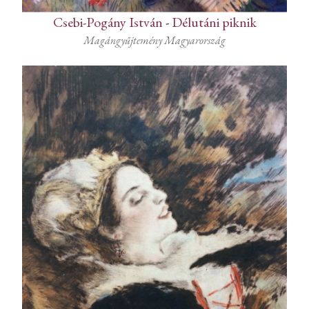
Csebi-Pogány István
-
Délutáni piknik
Magángyűjtemény Magyarország