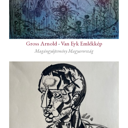
Gross Arnold
-
Van Eyk Emlékkép
Magángyűjtemény Magyarország