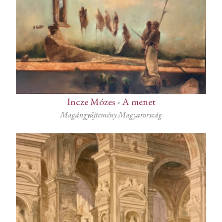
Incze Mózes
-
A menet
Magángyűjtemény Magyarország