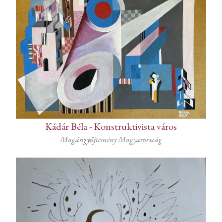
Kádár Béla
-
Konstruktivista város
Magángyűjtemény Magyarország