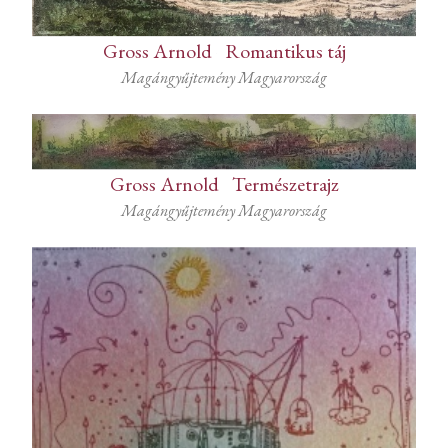
Gross Arnold
-
Romantikus táj
Magángyűjtemény Magyarország
Gross Arnold
-
Természetrajz
Magángyűjtemény Magyarország