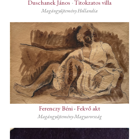
Duschanek János
-
Titokzatos villa
Magángyűjtemény Hollandia
Ferenczy Béni
-
Fekvő akt
Magángyűjtemény-Magyarország