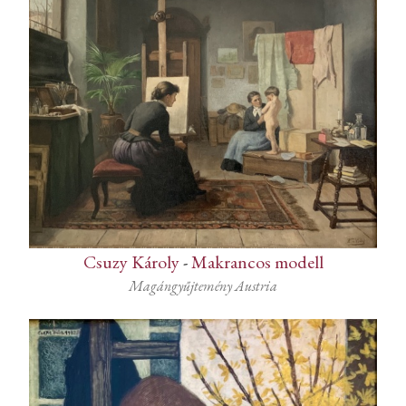
Csuzy Károly
-
Makrancos modell
Magángyűjtemény Austria