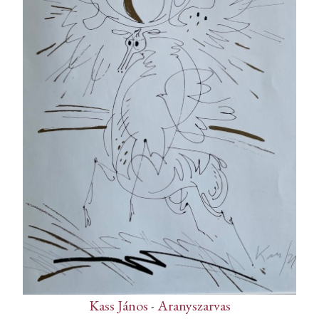
Kass János
-
Aranyszarvas