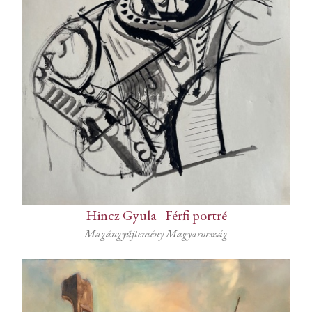
Hincz Gyula
-
Férfi portré
Magángyűjtemény Magyarország