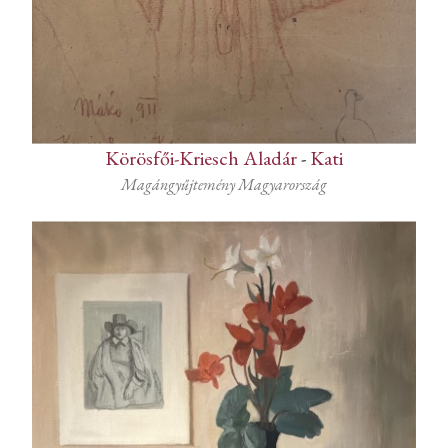
Körösfői-Kriesch Aladár
-
Kati
Magángyűjtemény Magyarország