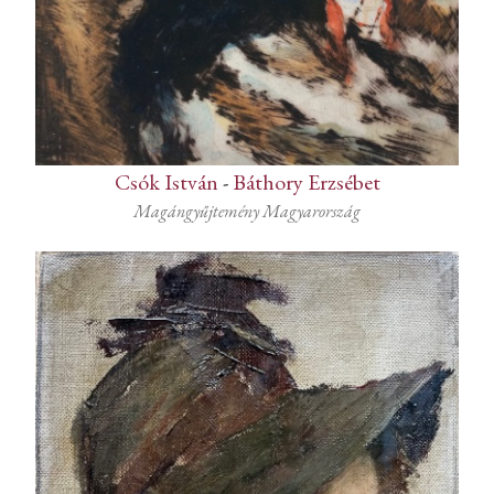
Csók István
-
Báthory Erzsébet
Magángyűjtemény Magyarország